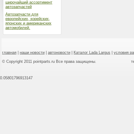
широчайший ассортимент
автозапчастей
Автозапчасти для
европейских, корейских,
японских и американских
автомобилей.
главная
|
наши новости
|
автоновости
|
Каталог Lada Largus
|
условия р
© Copyright 2011 pointparts.ru Все права защищены.
т
0.05801796913147