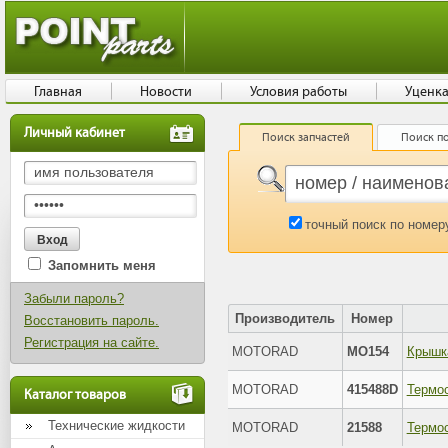
Главная
Новости
Условия работы
Уценк
Личный кабинет
Поиск запчастей
Поиск по
точный поиск по номер
Запомнить меня
Забыли пароль?
Производитель
Номер
Восстановить пароль.
Регистрация на сайте.
MOTORAD
MO154
Крышк
MOTORAD
415488D
Термо
Каталог товаров
Технические жидкости
MOTORAD
21588
Термо