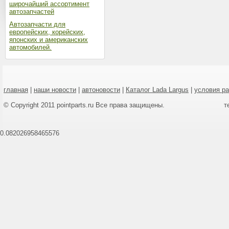
широчайший ассортимент
автозапчастей
Автозапчасти для
европейских, корейских,
японских и американских
автомобилей.
главная
|
наши новости
|
автоновости
|
Каталог Lada Largus
|
условия р
© Copyright 2011 pointparts.ru Все права защищены.
т
0.082026958465576