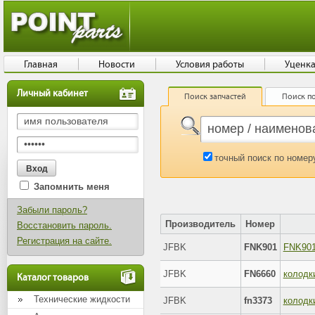
Главная
Новости
Условия работы
Уценк
Личный кабинет
Поиск запчастей
Поиск по
точный поиск по номер
Запомнить меня
Забыли пароль?
Производитель
Номер
Восстановить пароль.
Регистрация на сайте.
JFBK
FNK901
JFBK
FN6660
колодк
Каталог товаров
Технические жидкости
JFBK
fn3373
колодки