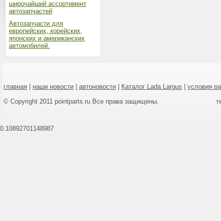
широчайший ассортимент
автозапчастей
Автозапчасти для
европейских, корейских,
японских и американских
автомобилей.
главная
|
наши новости
|
автоновости
|
Каталог Lada Largus
|
условия р
© Copyright 2011 pointparts.ru Все права защищены.
т
0.10892701148987