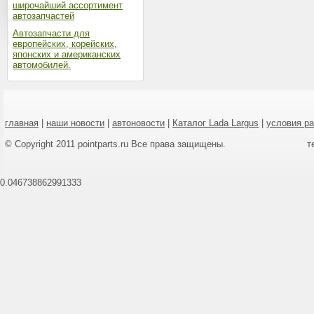
широчайший ассортимент
автозапчастей
Автозапчасти для
европейских, корейских,
японских и американских
автомобилей.
главная
|
наши новости
|
автоновости
|
Каталог Lada Largus
|
условия р
© Copyright 2011 pointparts.ru Все права защищены.
т
0.046738862991333