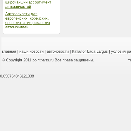
широчайший ассортимент
автозапчастей
Автозапчасти для
европейских, корейских,
японских и американских
автомобилей.
главная
|
наши новости
|
автоновости
|
Каталог Lada Largus
|
условия р
© Copyright 2011 pointparts.ru Все права защищены.
т
0.050734043121338