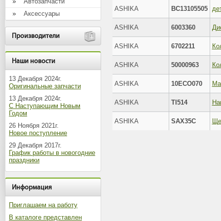
Автозапчасти
ASHIKA
BC13105505
де
Аксессуары
ASHIKA
6003360
Производители
ASHIKA
6702211
Ко
Наши новости
ASHIKA
50000963
Ко
13 Декабря 2024г.
ASHIKA
10ECO070
Ма
Оригинальные запчасти
13 Декабря 2024г.
ASHIKA
TI514
На
С Наступающим Новым
Годом
ASHIKA
SAX35C
Ще
26 Ноября 2021г.
Новое поступление
29 Декабря 2017г.
График работы в новогодние
праздники
Информация
Приглашаем на работу
В каталоге представлен