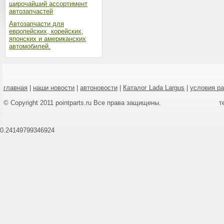
широчайший ассортимент
автозапчастей
Автозапчасти для
европейских, корейских,
японских и американских
автомобилей.
главная
|
наши новости
|
автоновости
|
Каталог Lada Largus
|
условия р
© Copyright 2011 pointparts.ru Все права защищены.
т
0.24149799346924