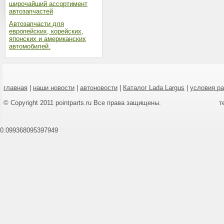
широчайший ассортимент
автозапчастей
Автозапчасти для
европейских, корейских,
японских и американских
автомобилей.
главная
|
наши новости
|
автоновости
|
Каталог Lada Largus
|
условия р
© Copyright 2011 pointparts.ru Все права защищены.
т
0.099368095397949