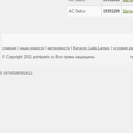
AC Delco
19351209
главная
|
наши новости
|
автоновости
|
Каталог Lada Largus
|
условия р
© Copyright 2011 pointparts.ru Все права защищены.
т
0.19745588302612