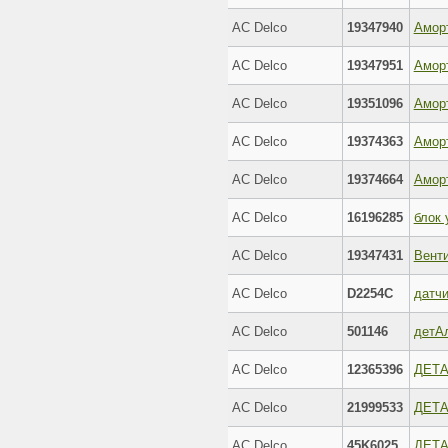
AC Delco
19347940
AC Delco
19347951
AC Delco
19351096
AC Delco
19374363
AC Delco
19374664
AC Delco
16196285
блок 
AC Delco
19347431
AC Delco
D2254C
датчи
AC Delco
501146
детA
AC Delco
12365396
ДЕТ
AC Delco
21999533
ДЕТ
AC Delco
45K6025
ДЕТ