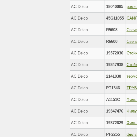
AC Delco
18040085
ремк
AC Delco
45G11055
САЙ
AC Delco
R5608
Свеча
AC Delco
R6600
Свеча
AC Delco
19372030
AC Delco
19347938
AC Delco
2141038
терм
AC Delco
PT1346
ТРУ
AC Delco
A1151C
Филь
AC Delco
19347476
AC Delco
19372629
AC Delco
PF2255
филь