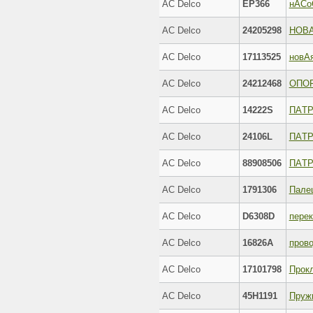
AC Delco
EP366
нACо
AC Delco
24205298
НОВ
AC Delco
17113525
новA
AC Delco
24212468
ОПО
AC Delco
14222S
ПAТ
AC Delco
24106L
ПAТ
AC Delco
88908506
ПAТ
AC Delco
1791306
Пале
AC Delco
D6308D
пере
AC Delco
16826A
пров
AC Delco
17101798
Прок
AC Delco
45H1191