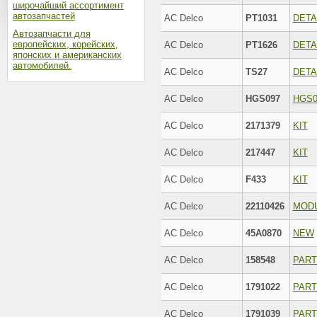
широчайший ассортимент
автозапчастей
AC Delco
PT1031
DETA
Автозапчасти для
европейских, корейских,
AC Delco
PT1626
DETA
японских и американских
автомобилей.
AC Delco
TS27
DETA
AC Delco
HGS097
HGS0
AC Delco
2171379
KIT
AC Delco
217447
KIT
AC Delco
F433
KIT
AC Delco
22110426
MOD
AC Delco
45A0870
NEW
AC Delco
158548
PAR
AC Delco
1791022
PAR
AC Delco
1791039
PAR