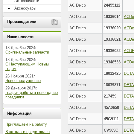
Автозапчасти
AC Delco
24455112
Аксессуары
AC Delco
19336014
Производители
AC Delco
19336020
Наши новости
AC Delco
19336021
13 Декабря 2024г.
AC Delco
19336022
Оригинальные запчасти
13 Декабря 2024г.
AC Delco
19348533
С Наступающим Новым
Годом
AC Delco
18012425
DETA
26 Ноября 2021г.
Новое поступление
AC Delco
18039871
DETA
29 Декабря 2017г.
График работы в новогодние
AC Delco
217459
DETA
праздники
AC Delco
45A0650
DETA
Информация
AC Delco
45G9111
DETA
Приглашаем на работу
AC Delco
CV909C
DETA
В каталоге представлен