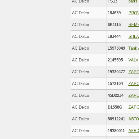
AC Delco
TS13
parts
AC Delco
18J639
PRO
AC Delco
6K1115
REM
AC Delco
18J444
SHL
AC Delco
15973049
AC Delco
2145595
VALV
AC Delco
15320477
ZAP
AC Delco
1572104
ZAP
AC Delco
45D2234
ZAP
AC Delco
D1558G
ZAP
AC Delco
88912241
АВТО
AC Delco
19380011