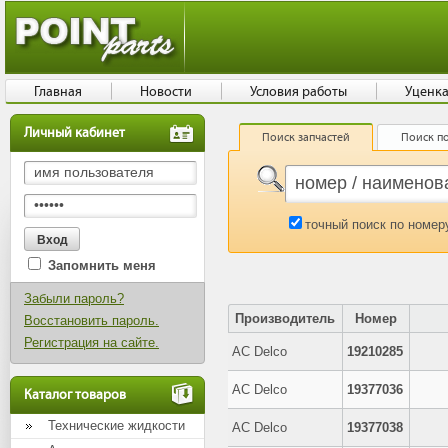
Главная
Новости
Условия работы
Уценк
Личный кабинет
Поиск запчастей
Поиск по
точный поиск по номер
Запомнить меня
Забыли пароль?
Производитель
Номер
Восстановить пароль.
Регистрация на сайте.
AC Delco
19210285
AC Delco
19377036
Каталог товаров
Технические жидкости
AC Delco
19377038