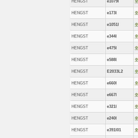
HENGST
e1079l
HENGST
e173l
HENGST
e1051l
HENGST
e344l
HENGST
e475l
HENGST
e588l
HENGST
E2033L2
HENGST
e660l
HENGST
e667l
HENGST
e321l
HENGST
e240l
HENGST
e391l01