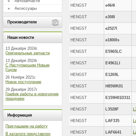
Автозапчасти
HENGST
e464l
Аксессуары
HENGST
e308l
Производители
HENGST
e2527l
Наши новости
HENGST
e1800ls
13 Декабря 2024г.
HENGST
E5965LC
Оригинальные запчасти
13 Декабря 2024г.
HENGST
E4961LI
С Наступающим Новым
Годом
HENGST
E1269L
26 Ноября 2021г.
Новое поступление
HENGST
H85WK01
29 Декабря 2017г.
График работы в новогодние
HENGST
E159H01D311
праздники
HENGST
L3528F
L
Информация
HENGST
LAF335
L
Приглашаем на работу
HENGST
LAF6641
В каталоге представлен