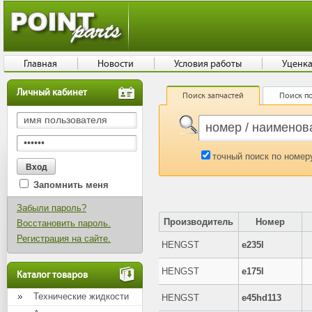
Главная
Новости
Условия работы
Уценк
Личный кабинет
Поиск запчастей
Поиск по
точный поиск по номер
Запомнить меня
Забыли пароль?
Производитель
Номер
Восстановить пароль.
Регистрация на сайте.
HENGST
e235l
HENGST
e175l
Каталог товаров
Технические жидкости
HENGST
e45hd113