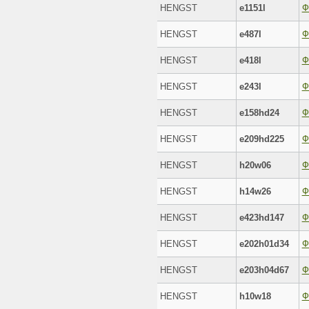
HENGST
e1151l
HENGST
e487l
HENGST
e418l
HENGST
e243l
HENGST
e158hd24
Ф
HENGST
e209hd225
Ф
HENGST
h20w06
Ф
HENGST
h14w26
Ф
HENGST
e423hd147
Ф
HENGST
e202h01d34
HENGST
e203h04d67
HENGST
h10w18