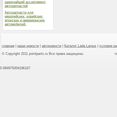
широчайший ассортимент
автозапчастей
Автозапчасти для
европейских, корейских,
японских и американских
автомобилей.
главная
|
наши новости
|
автоновости
|
Каталог Lada Largus
|
условия р
© Copyright 2011 pointparts.ru Все права защищены.
т
0.084975004196167