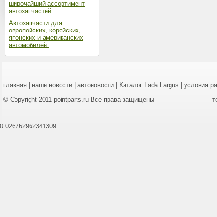
широчайший ассортимент
автозапчастей
Автозапчасти для
европейских, корейских,
японских и американских
автомобилей.
главная
|
наши новости
|
автоновости
|
Каталог Lada Largus
|
условия р
© Copyright 2011 pointparts.ru Все права защищены.
т
0.026762962341309