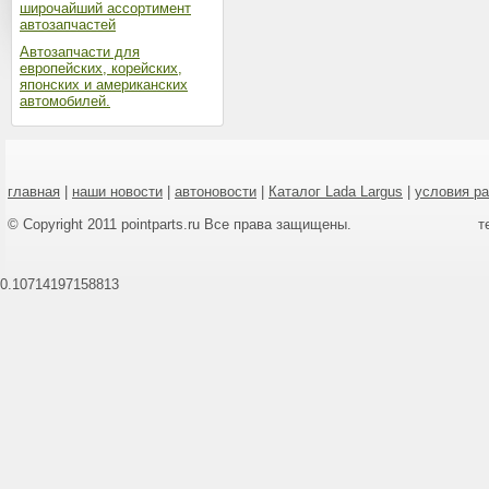
широчайший ассортимент
автозапчастей
Автозапчасти для
европейских, корейских,
японских и американских
автомобилей.
главная
|
наши новости
|
автоновости
|
Каталог Lada Largus
|
условия р
© Copyright 2011 pointparts.ru Все права защищены.
т
0.10714197158813