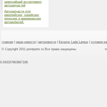
широчайший ассортимент
автозапчастей
Автозапчасти для
европейских, корейских,
японских и американских
автомобилей.
главная
|
наши новости
|
автоновости
|
Каталог Lada Largus
|
условия р
© Copyright 2011 pointparts.ru Все права защищены.
т
0.042037963867188