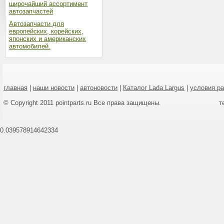
широчайший ассортимент
автозапчастей
Автозапчасти для
европейских, корейских,
японских и американских
автомобилей.
главная
|
наши новости
|
автоновости
|
Каталог Lada Largus
|
условия р
© Copyright 2011 pointparts.ru Все права защищены.
т
0.039578914642334