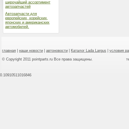
широчайший ассортимент
автозапчастей
Автозапчасти для
европейских, корейских,
японских и американских
автомобилей.
главная
|
наши новости
|
автоновости
|
Каталог Lada Largus
|
условия р
© Copyright 2011 pointparts.ru Все права защищены.
т
0.10910511016846