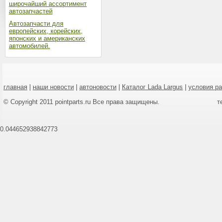
широчайший ассортимент
автозапчастей
Автозапчасти для
европейских, корейских,
японских и американских
автомобилей.
главная
|
наши новости
|
автоновости
|
Каталог Lada Largus
|
условия р
© Copyright 2011 pointparts.ru Все права защищены.
т
0.044652938842773