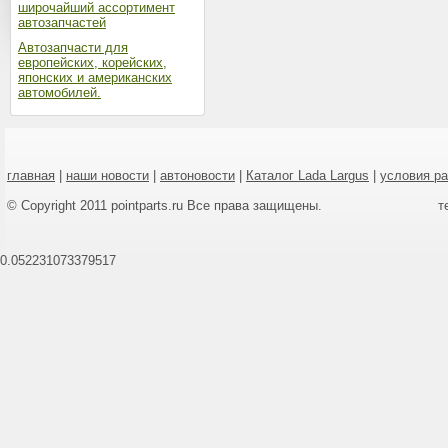
широчайший ассортимент
автозапчастей
Автозапчасти для
европейских, корейских,
японских и американских
автомобилей.
главная
|
наши новости
|
автоновости
|
Каталог Lada Largus
|
условия р
© Copyright 2011 pointparts.ru Все права защищены.
т
0.052231073379517