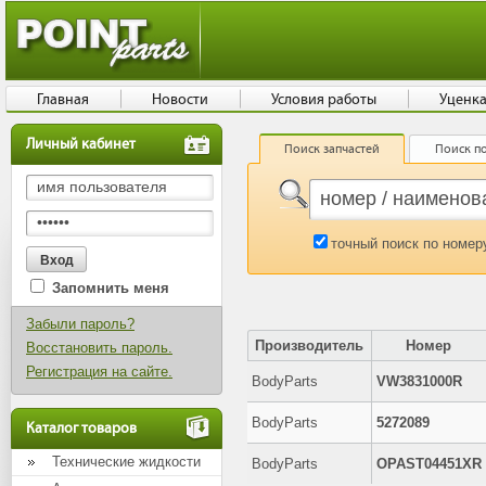
Главная
Новости
Условия работы
Уценк
Личный кабинет
Поиск запчастей
Поиск по
точный поиск по номер
Запомнить меня
Забыли пароль?
Производитель
Номер
Восстановить пароль.
Регистрация на сайте.
BodyParts
VW3831000R
BodyParts
5272089
Каталог товаров
Технические жидкости
BodyParts
OPAST04451XR