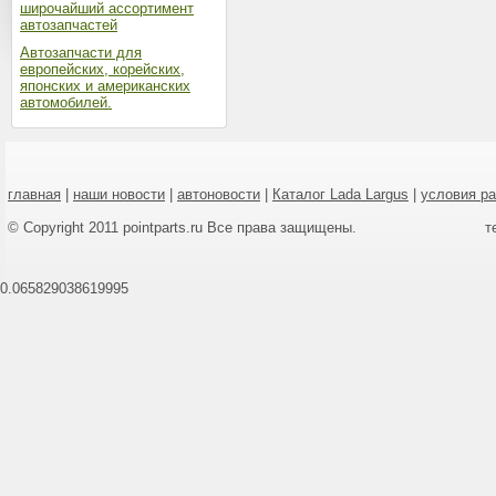
широчайший ассортимент
автозапчастей
Автозапчасти для
европейских, корейских,
японских и американских
автомобилей.
главная
|
наши новости
|
автоновости
|
Каталог Lada Largus
|
условия р
© Copyright 2011 pointparts.ru Все права защищены.
т
0.065829038619995