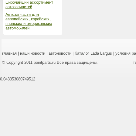
широчайший ассортимент
автозапчастей
Автозапчасти для
европейских, корейских,
японских и американских
автомобилей.
главная
|
наши новости
|
автоновости
|
Каталог Lada Largus
|
условия р
© Copyright 2011 pointparts.ru Все права защищены.
т
0.043353080749512