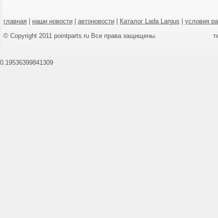
главная
|
наши новости
|
автоновости
|
Каталог Lada Largus
|
условия р
© Copyright 2011 pointparts.ru Все права защищены.
т
0.19536399841309