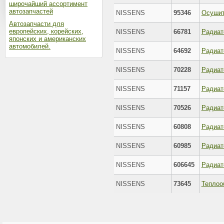
широчайший ассортимент
автозапчастей
NISSENS
95346
Осушит
Автозапчасти для
европейских, корейских,
NISSENS
66781
японских и американских
автомобилей.
NISSENS
64692
Радиат
NISSENS
70228
NISSENS
71157
NISSENS
70526
NISSENS
60808
NISSENS
60985
Радиат
NISSENS
606645
NISSENS
73645