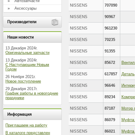
Автозапчасти
NISSENS
707090
Аксессуары
NISSENS
90967
Производители
NISSENS
961230
Наши новости
NISSENS
70235
13 Декабря 2024г.
NISSENS
91355
Оригинальные запчасти
13 Декабря 2024г.
NISSENS
85672
С Наступающим Новым
Годом
NISSENS
617857
Деталь
26 Ноября 2021г.
Новое поступление
NISSENS
96646
29 Декабря 2017г.
График работы в новогодние
NISSENS
89234
праздники
NISSENS
87187
Информация
NISSENS
86079
Муфта 
Приглашаем на работу
NISSENS
86021
Муфта 
В каталоге представлен