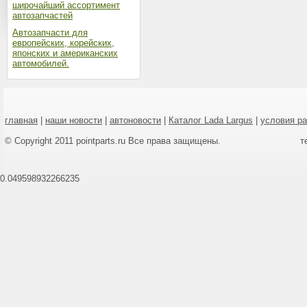
широчайший ассортимент
автозапчастей
Автозапчасти для
европейских, корейских,
японских и американских
автомобилей.
главная
|
наши новости
|
автоновости
|
Каталог Lada Largus
|
условия р
© Copyright 2011 pointparts.ru Все права защищены.
т
0.049598932266235