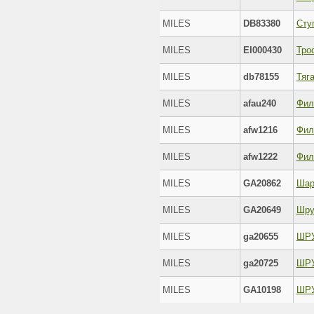
MILES
DB83380
Сту
MILES
EI000430
MILES
db78155
MILES
afau240
MILES
afw1216
MILES
afw1222
Фил
MILES
GA20862
Шар
MILES
GA20649
MILES
ga20655
MILES
ga20725
MILES
GA10198