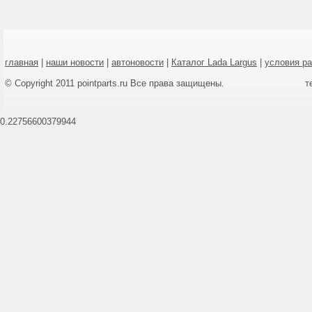
главная
|
наши новости
|
автоновости
|
Каталог Lada Largus
|
условия р
© Copyright 2011 pointparts.ru Все права защищены.
т
0.22756600379944