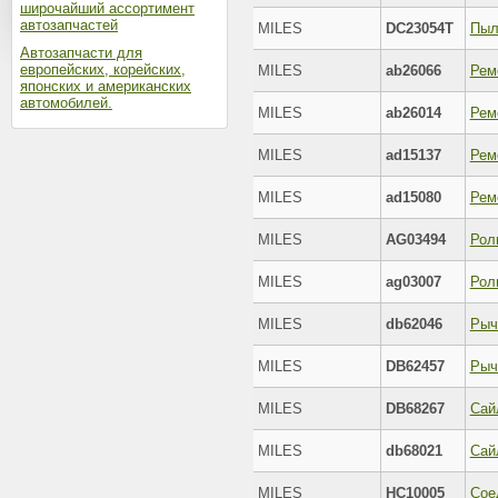
широчайший ассортимент
автозапчастей
MILES
DC23054T
Автозапчасти для
европейских, корейских,
MILES
ab26066
японских и американских
автомобилей.
MILES
ab26014
MILES
ad15137
Рем
MILES
ad15080
Рем
MILES
AG03494
MILES
ag03007
MILES
db62046
MILES
DB62457
MILES
DB68267
MILES
db68021
MILES
HC10005