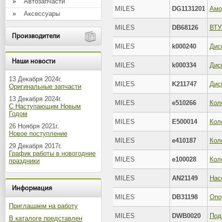
Автозапчасти
MILES
DG1131201
Аксессуары
MILES
DB68126
Производители
MILES
k000240
Наши новости
MILES
k000334
13 Декабря 2024г.
MILES
K211747
Оригинальные запчасти
13 Декабря 2024г.
MILES
e510266
С Наступающим Новым
Годом
MILES
E500014
26 Ноября 2021г.
Новое поступление
MILES
e410187
29 Декабря 2017г.
График работы в новогодние
MILES
e100028
праздники
MILES
AN21149
Информация
MILES
DB31198
Опо
Приглашаем на работу
MILES
DWB0020
В каталоге представлен