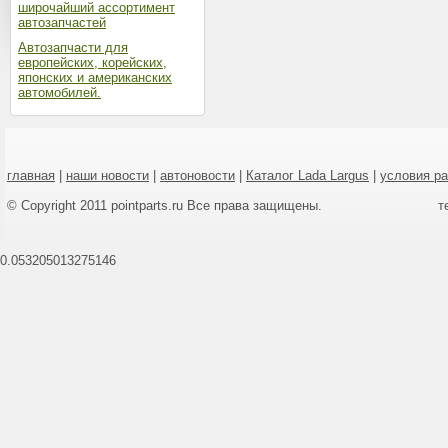
широчайший ассортимент
автозапчастей
Автозапчасти для
европейских, корейских,
японских и американских
автомобилей.
главная
|
наши новости
|
автоновости
|
Каталог Lada Largus
|
условия р
© Copyright 2011 pointparts.ru Все права защищены.
т
0.053205013275146