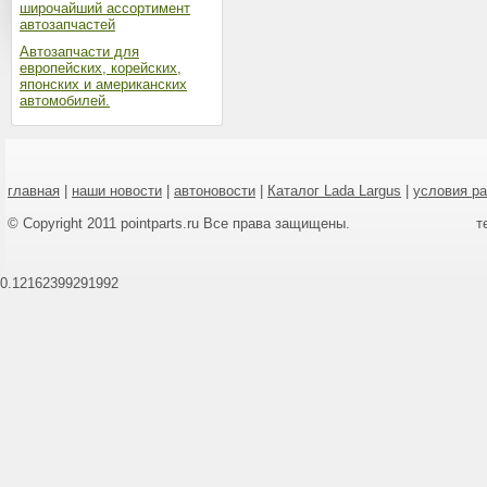
широчайший ассортимент
автозапчастей
Автозапчасти для
европейских, корейских,
японских и американских
автомобилей.
главная
|
наши новости
|
автоновости
|
Каталог Lada Largus
|
условия р
© Copyright 2011 pointparts.ru Все права защищены.
т
0.12162399291992