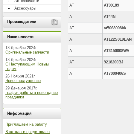
Автозапчасти
AT
AT99189
Аксессуары
AT
AT44N
Производители
AT
at5068008bk
Наши новости
AT
AT122S019LAN
13 Декабря 2024г.
AT
AT3150008WA
Оригинальные запчасти
13 Декабря 2024г.
AT
9218200BJ
С Наступающим Новым
Годом
AT
AT7000406S
26 Ноября 2021г.
Новое поступление
29 Декабря 2017г.
График работы в новогодние
праздники
Информация
Приглашаем на работу
В каталоге представлен