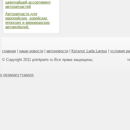
широчайший ассортимент
автозапчастей
Автозапчасти для
европейских, корейских,
японских и американских
автомобилей.
главная
|
наши новости
|
автоновости
|
Каталог Lada Largus
|
условия р
© Copyright 2011 pointparts.ru Все права защищены.
т
0.093868017196655