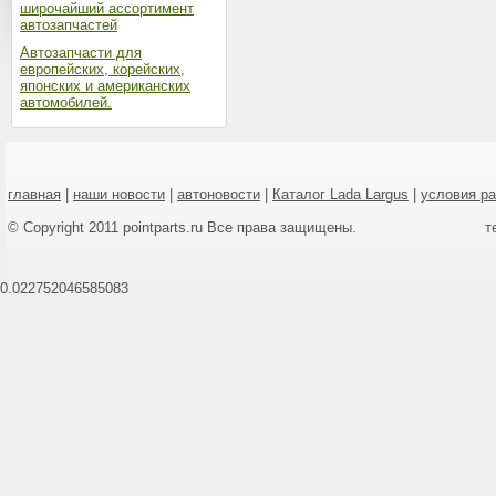
широчайший ассортимент
автозапчастей
Автозапчасти для
европейских, корейских,
японских и американских
автомобилей.
главная
|
наши новости
|
автоновости
|
Каталог Lada Largus
|
условия р
© Copyright 2011 pointparts.ru Все права защищены.
т
0.022752046585083