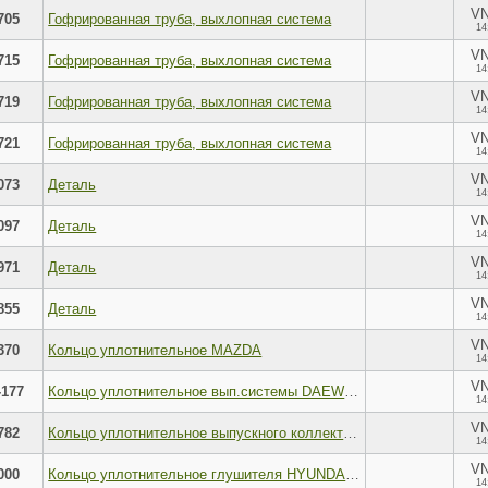
V
705
Гофрированная труба, выхлопная система
14
V
715
Гофрированная труба, выхлопная система
14
V
719
Гофрированная труба, выхлопная система
14
V
721
Гофрированная труба, выхлопная система
14
V
073
Деталь
14
V
097
Деталь
14
V
971
Деталь
14
V
855
Деталь
14
V
370
Кольцо уплотнительное MAZDA
14
V
-177
Кольцо уплотнительное вып.системы DAEWOO/OPEL/RENAULT; 96181581
14
V
782
Кольцо уплотнительное выпускного коллектора GEELY
14
V
000
Кольцо уплотнительное глушителя HYUNDAI KIA
14