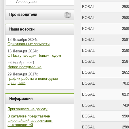
Аксессуары
BOSAL
258
Производители
BOSAL
258
BOSAL
258
Наши новости
13 Декабря 2024г.
BOSAL
258
Оригинальные запчасти
BOSAL
258
13 Декабря 2024г.
С Наступающим Новым Годом
BOSAL
258
26 Ноября 2021г.
Новое поступление
BOSAL
265
29 Декабря 2017г.
График работы в новогодние
праздники
BOSAL
703
BOSAL
823
Информация
BOSAL
741
Приглашаем на работу
В каталоге представлен
BOSAL
950
широчайший ассортимент
автозапчастей
BOSAL
258