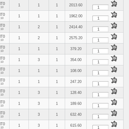
NT0
1
1
1
2013.60
:10
NT0
1
1
1
1962.00
:10
NT0
1
2
1
2414.40
:10
NT0
1
2
1
2575.20
:10
NT0
1
1
1
379.20
:10
NT0
1
3
1
354.00
:10
NT0
1
1
1
108.00
:10
NT0
1
1
1
247.20
:10
NT0
1
3
1
128.40
:10
NT0
1
3
1
189.60
:10
NT0
1
3
1
632.40
:10
NT0
1
3
1
615.60
:10