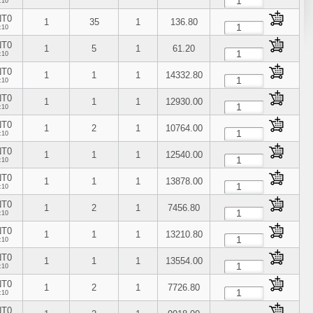
:10
NT0
1
35
1
136.80
:10
NT0
1
5
1
61.20
:10
NT0
1
1
1
14332.80
:10
NT0
1
1
1
12930.00
:10
NT0
1
2
1
10764.00
:10
NT0
1
1
1
12540.00
:10
NT0
1
1
1
13878.00
:10
NT0
1
2
1
7456.80
:10
NT0
1
1
1
13210.80
:10
NT0
1
1
1
13554.00
:10
NT0
1
2
1
7726.80
:10
NT0