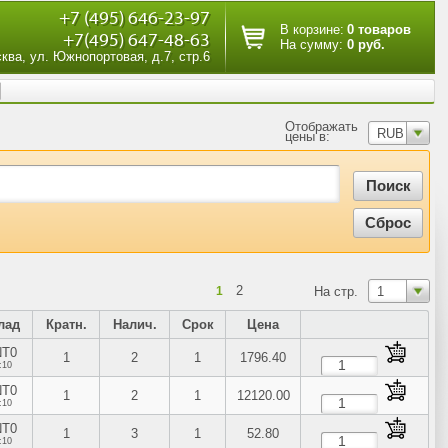
+7 (495) 646-23-97
В корзине:
0 товаров
+7(495) 647-48-63
На сумму:
0 руб.
сква, ул. Южнопортовая, д.7, стр.6
Отображать
RUB
цены в:
2
1
На стр.
1
лад
Кратн.
Налич.
Срок
Цена
NT0
1
2
1
1796.40
:10
NT0
1
2
1
12120.00
:10
NT0
1
3
1
52.80
:10