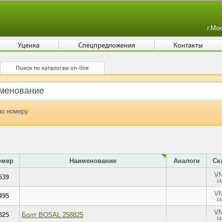
г.Мо
Уценка
Спецпредложения
Контакты
Поиск по каталогам on-line
по номеру
омер
Наименование
Аналоги
Ск
V
539
14
V
495
14
V
825
Болт BOSAL 258825
14