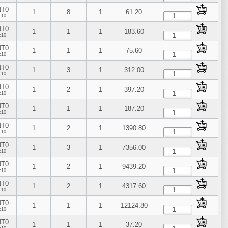
NT0
1
8
1
61.20
:10
NT0
1
1
1
183.60
:10
NT0
1
1
1
75.60
:10
NT0
1
3
1
312.00
:10
NT0
1
2
1
397.20
:10
NT0
1
1
1
187.20
:10
NT0
1
2
1
1390.80
:10
NT0
1
3
1
7356.00
:10
NT0
1
2
1
9439.20
:10
NT0
1
2
1
4317.60
:10
NT0
1
1
1
12124.80
:10
NT0
1
1
1
37.20