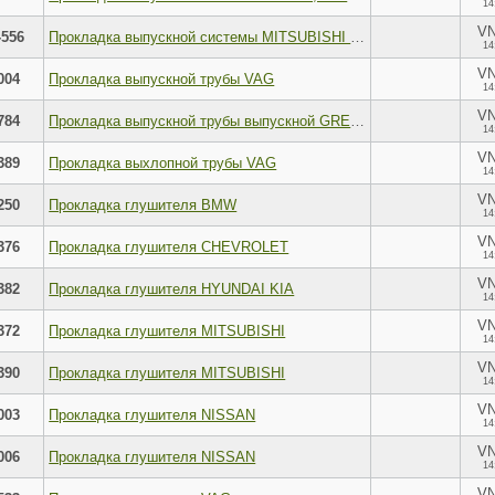
14
V
-556
Прокладка выпускной системы MITSUBISHI CARISMA,SPACE STAR; MR355121
14
V
004
Прокладка выпускной трубы VAG
14
V
784
Прокладка выпускной трубы выпускной GREAT WALL
14
V
389
Прокладка выхлопной трубы VAG
14
V
250
Прокладка глушителя BMW
14
V
376
Прокладка глушителя CHEVROLET
14
V
382
Прокладка глушителя HYUNDAI KIA
14
V
372
Прокладка глушителя MITSUBISHI
14
V
390
Прокладка глушителя MITSUBISHI
14
V
003
Прокладка глушителя NISSAN
14
V
006
Прокладка глушителя NISSAN
14
V