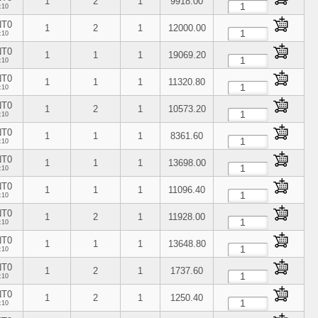
1
2
1
9918.00
:10
NT0
1
2
1
12000.00
:10
NT0
1
1
1
19069.20
:10
NT0
1
1
1
11320.80
:10
NT0
1
2
1
10573.20
:10
NT0
1
1
1
8361.60
:10
NT0
1
1
1
13698.00
:10
NT0
1
1
1
11096.40
:10
NT0
1
2
1
11928.00
:10
NT0
1
1
1
13648.80
:10
NT0
1
2
1
1737.60
:10
NT0
1
2
1
1250.40
:10