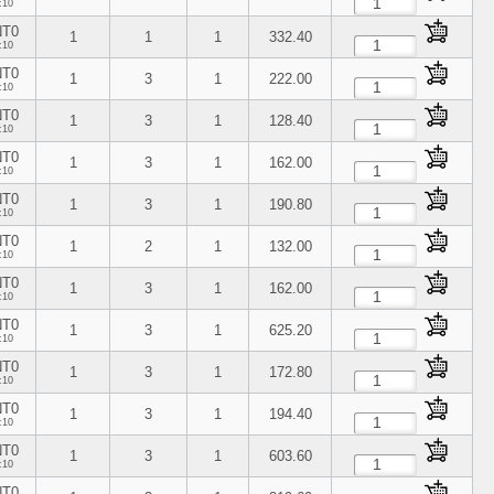
:10
NT0
1
1
1
332.40
:10
NT0
1
3
1
222.00
:10
NT0
1
3
1
128.40
:10
NT0
1
3
1
162.00
:10
NT0
1
3
1
190.80
:10
NT0
1
2
1
132.00
:10
NT0
1
3
1
162.00
:10
NT0
1
3
1
625.20
:10
NT0
1
3
1
172.80
:10
NT0
1
3
1
194.40
:10
NT0
1
3
1
603.60
:10
NT0