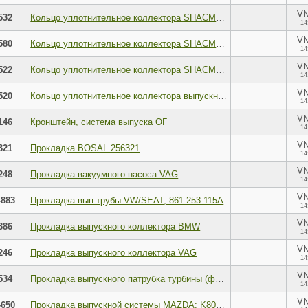
V
532
Кольцо уплотнительное коллектора SHACMAN SHAANXI
14
V
580
Кольцо уплотнительное коллектора SHACMAN SHAANXI
14
V
522
Кольцо уплотнительное коллектора SHACMAN SHAANXI
14
V
520
Кольцо уплотнительное коллектора выпускного FAW
14
V
146
Кронштейн, система выпуска ОГ
14
V
321
Прокладка BOSAL 256321
14
V
248
Прокладка вакуумного насоса VAG
14
V
-883
Прокладка вып.трубы VW/SEAT; 861 253 115A
14
V
386
Прокладка выпускного коллектора BMW
14
V
246
Прокладка выпускного коллектора VAG
14
V
534
Прокладка выпускного патрубка турбины (фигурная) FOTON
14
V
-650
Прокладка выпускной системы MAZDA; K801-40-450