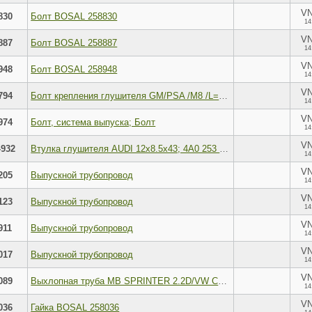
V
830
Болт BOSAL 258830
14
V
887
Болт BOSAL 258887
14
V
948
Болт BOSAL 258948
14
V
794
Болт крепления глушителя GM/PSA /M8 /L=71mm BOSAL 258-794
14
V
974
Болт, система выпуска; Болт
14
V
-932
Втулка глушителя AUDI 12x8.5x43; 4A0 253 205G
14
V
205
Выпускной трубопровод
14
V
123
Выпускной трубопровод
14
V
911
Выпускной трубопровод
14
V
017
Выпускной трубопровод
14
V
089
Выхлопная труба MB SPRINTER 2.2D/VW CRAFTER 2&#
14
V
036
Гайка BOSAL 258036