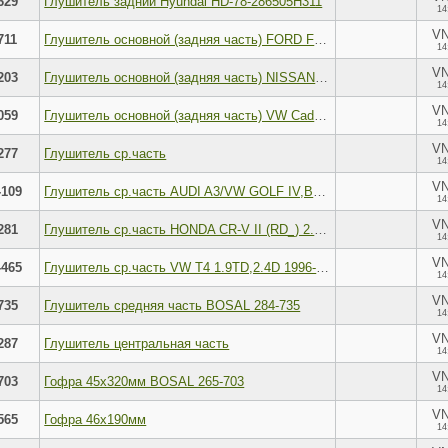
629
Глушитель задний Hyundai HD-78-286505Н311
14
V
711
Глушитель основной (задняя часть) FORD Focus II/C-Max mot.1,4/1,6L 16V BOSAL 278-711
14
V
203
Глушитель основной (задняя часть) NISSAN Qashqai (J10) 06-> mot.2,0L BOSAL 145-203
14
V
059
Глушитель основной (задняя часть) VW Caddy III 04-> mot.1,6L 102pS BOSAL 233-059
14
V
277
Глушитель ср.часть
14
V
-109
Глушитель ср.часть AUDI A3/VW GOLF IV,BORA/SKODA OCTAVIA/SEAT 1.4,1.6L,1.9SDI; 1J0 253 209
14
V
281
Глушитель ср.часть HONDA CR-V II (RD_) 2.0 02->
14
V
-465
Глушитель ср.часть VW T4 1.9TD,2.4D 1996-1999; 028 253 409R
14
V
735
Глушитель средняя часть BOSAL 284-735
14
V
287
Глушитель центральная часть
14
V
703
Гофра 45x320мм BOSAL 265-703
14
V
565
Гофра 46x190мм
14