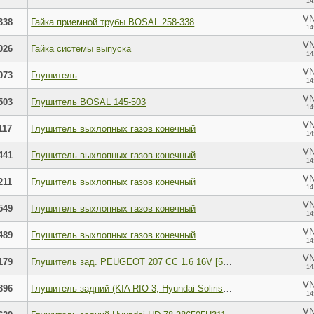
14
V
338
Гайка приемной трубы BOSAL 258-338
14
V
026
Гайка системы выпуска
14
V
073
Глушитель
14
V
503
Глушитель BOSAL 145-503
14
V
117
Глушитель выхлопных газов конечный
14
V
441
Глушитель выхлопных газов конечный
14
V
211
Глушитель выхлопных газов конечный
14
V
549
Глушитель выхлопных газов конечный
14
V
489
Глушитель выхлопных газов конечный
14
V
179
Глушитель зад. PEUGEOT 207 CC 1.6 16V [5FS (EP6C), EP6] 2007=> BOSAL 190179
14
V
896
Глушитель задний (KIA RIO 3, Hyundai Soliris I 2011-2016 ) OEM 28710-4Y000 28710-4L000
14
V