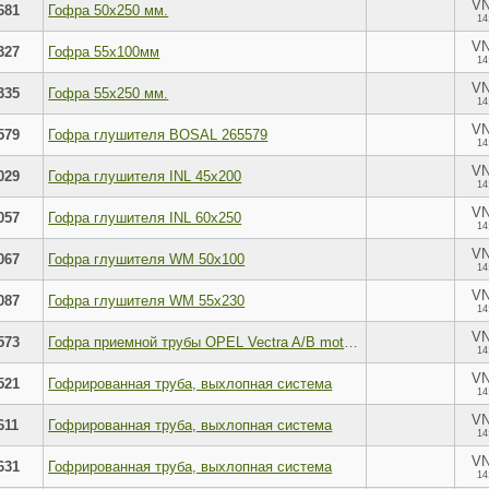
V
681
Гофра 50x250 мм.
14
V
327
Гофра 55x100мм
14
V
335
Гофра 55x250 мм.
14
V
579
Гофра глушителя BOSAL 265579
14
V
029
Гофра глушителя INL 45x200
14
V
057
Гофра глушителя INL 60x250
14
V
067
Гофра глушителя WM 50x100
14
V
087
Гофра глушителя WM 55x230
14
V
573
Гофра приемной трубы OPEL Vectra A/B mot.1,6/1,8L 16V/1,7D BOSAL 265-573
14
V
521
Гофрированная труба, выхлопная система
14
V
611
Гофрированная труба, выхлопная система
14
V
631
Гофрированная труба, выхлопная система
14