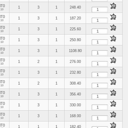
NT0
1
3
1
248.40
:10
NT0
1
3
1
187.20
:10
NT0
1
3
1
225.60
:10
NT0
1
3
1
250.80
:10
NT0
1
3
1
1108.80
:10
NT0
1
2
1
276.00
:10
NT0
1
3
1
232.80
:10
NT0
1
2
1
308.40
:10
NT0
1
3
1
356.40
:10
NT0
1
3
1
330.00
:10
NT0
1
3
1
168.00
:10
NT0
1
1
1
182.40