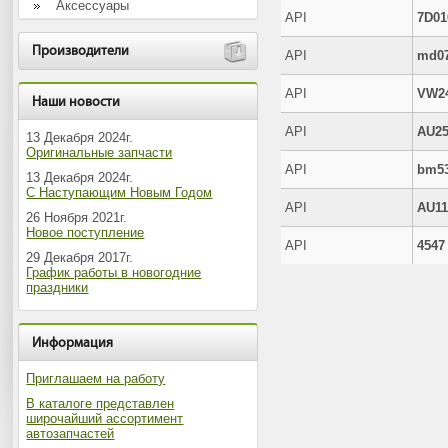
Аксессуары
API
7D01
Производители
API
md07
API
VW24
Наши новости
API
AU25
13 Декабря 2024г.
Оригинальные запчасти
API
bm53
13 Декабря 2024г.
С Наступающим Новым Годом
API
AU11
26 Ноября 2021г.
Новое поступление
API
4547
29 Декабря 2017г.
График работы в новогодние
праздники
Информация
Приглашаем на работу
В каталоге представлен
широчайший ассортимент
автозапчастей