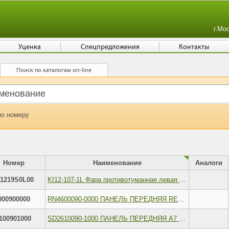
г.Мо
Уценка
Спецпредложения
Контакты
Поиск по каталогам on-line
по номеру
Номер
Наименование
Аналоги
1219S0L00
KI12-107-1L Фара противотуманная левая 09-11 SDN
000900000
RN4600090-0000 ПАНЕЛЬ ПЕРЕДНЯЯ RENAULT FLUENCE 2010-
100901000
SD2610090-1000 ПАНЕЛЬ ПЕРЕДНЯЯ A7 (1.8 TSI/2.0 TDI) SKODA OCTAVIA 2013-