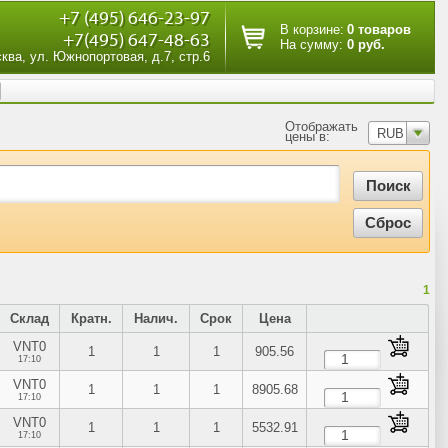
+7 (495) 646-23-97
В корзине:
0 товаров
+7(495) 647-48-63
На сумму:
0 руб.
сква, ул. Южнопортовая, д.7, стр.6
Отображать
RUB
цены в:
1
Склад
Кратн.
Налич.
Срок
Цена
VNT0
1
1
1
905.56
17:10
VNT0
1
1
1
8905.68
17:10
VNT0
1
1
1
5532.91
17:10