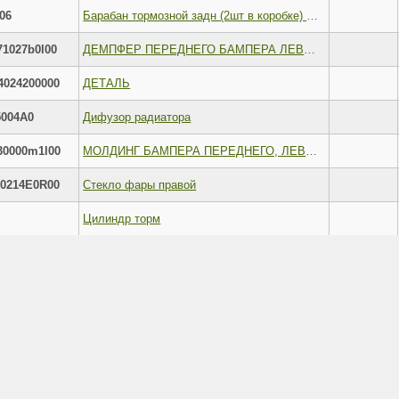
06
Барабан тормозной задн (2шт в коробке) MERCEDES-BE
1027b0l00
ДЕМПФЕР ПЕРЕДНЕГО БАМПЕРА ЛЕВЫЙ W 204 07
024200000
ДЕТAЛЬ
004A0
Дифузор радиатора
0000m1l00
МОЛДИНГ БАМПЕРА ПЕРЕДНЕГО, ЛЕВОГО (МОДЕЛИ C ХРОМ. МОЛДИНГОМ)
0214E0R00
Стекло фары правой
Цилиндр торм