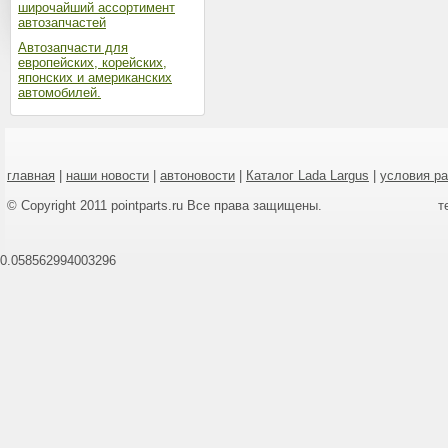
широчайший ассортимент
автозапчастей
Автозапчасти для
европейских, корейских,
японских и американских
автомобилей.
главная
|
наши новости
|
автоновости
|
Каталог Lada Largus
|
условия р
© Copyright 2011 pointparts.ru Все права защищены.
т
0.058562994003296