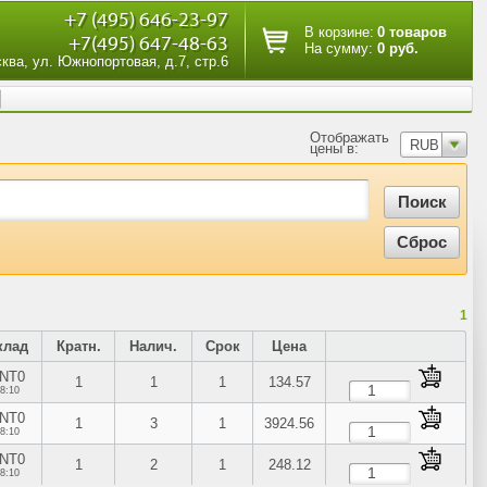
+7 (495) 646-23-97
В корзине:
0 товаров
+7(495) 647-48-63
На сумму:
0 руб.
сква, ул. Южнопортовая, д.7, стр.6
Отображать
RUB
цены в:
1
клад
Кратн.
Налич.
Срок
Цена
NT0
1
1
1
134.57
8:10
NT0
1
3
1
3924.56
8:10
NT0
1
2
1
248.12
8:10