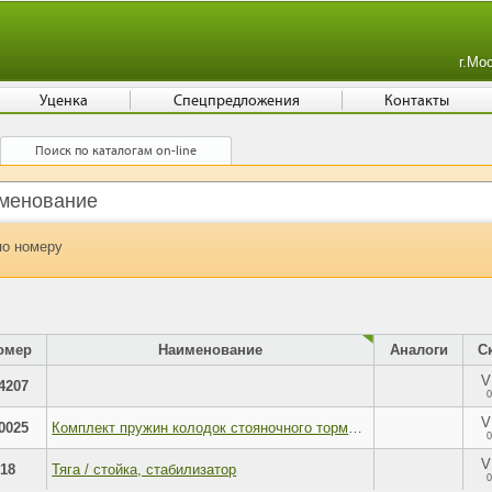
г.Мо
Уценка
Спецпредложения
Контакты
Поиск по каталогам on-line
по номеру
омер
Наименование
Аналоги
С
V
4207
0
V
0025
Комплект пружин колодок стояночного тормоза
0
V
18
Тяга / стойка, стабилизатор
0