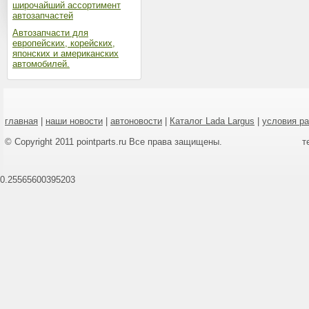
широчайший ассортимент
автозапчастей
Автозапчасти для
европейских, корейских,
японских и американских
автомобилей.
главная
|
наши новости
|
автоновости
|
Каталог Lada Largus
|
условия р
© Copyright 2011 pointparts.ru Все права защищены.
т
0.25565600395203