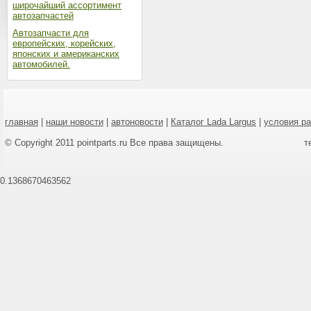
широчайший ассортимент
автозапчастей
Автозапчасти для
европейских, корейских,
японских и американских
автомобилей.
главная
|
наши новости
|
автоновости
|
Каталог Lada Largus
|
условия р
© Copyright 2011 pointparts.ru Все права защищены.
т
0.1368670463562