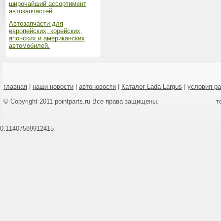
широчайший ассортимент
автозапчастей
Автозапчасти для
европейских, корейских,
японских и американских
автомобилей.
главная
|
наши новости
|
автоновости
|
Каталог Lada Largus
|
условия р
© Copyright 2011 pointparts.ru Все права защищены.
т
0.11407589912415