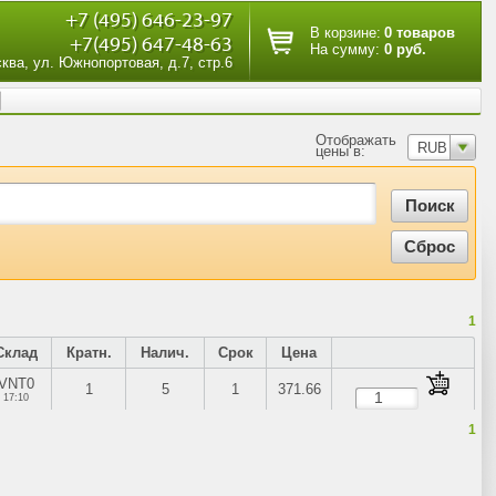
+7 (495) 646-23-97
В корзине:
0 товаров
+7(495) 647-48-63
На сумму:
0 руб.
сква, ул. Южнопортовая, д.7, стр.6
Отображать
RUB
цены в:
1
Склад
Кратн.
Налич.
Срок
Цена
VNT0
1
5
1
371.66
17:10
1