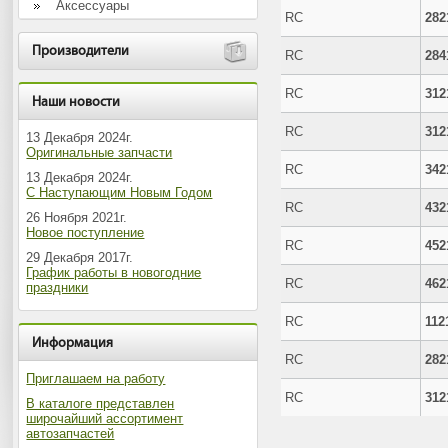
Аксессуары
RC
282
Производители
RC
284
RC
312
Наши новости
RC
312
13 Декабря 2024г.
Оригинальные запчасти
RC
342
13 Декабря 2024г.
С Наступающим Новым Годом
RC
432
26 Ноября 2021г.
Новое поступление
RC
452
29 Декабря 2017г.
График работы в новогодние
RC
462
праздники
RC
112
Информация
RC
282
Приглашаем на работу
RC
312
В каталоге представлен
широчайший ассортимент
автозапчастей