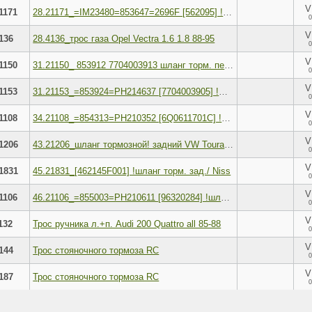
V
1171
28.21171_=IM23480=853647=2696F [562095] !шланг т
0
V
136
28.4136_трос газа Opel Vectra 1.6 1.8 88-95
0
V
1150
31.21150_ 853912 7704003913 шланг торм. пер. renault r5 superrapid 84-98 l 330
0
V
1153
31.21153_=853924=PH214637 [7704003905] !шланг то&
0
V
1108
34.21108_=854313=PH210352 [6Q0611701C] !шланг то&
0
V
1206
43.21206_шланг тормозной! задний VW Toura&#
0
V
1831
45.21831_[462145F001] !шланг торм. зад./ Niss
0
V
1106
46.21106_=855003=PH210611 [96320284] !шланг тор
0
V
132
Трос ручника л.+п. Audi 200 Quattro all 85-88
0
V
144
Трос стояночного тормоза RC
0
V
187
Трос стояночного тормоза RC
0