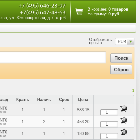
+7 (495) 646-23-97
В корзине:
0 товаров
+7(495) 647-48-63
На сумму:
0 руб.
сква, ул. Южнопортовая, д.7, стр.6
Отображать
RUB
цены в:
1
клад
Кратн.
Налич.
Срок
Цена
NT0
1
1
1
583.15
8:10
NT0
1
2
1
453.20
8:10
NT0
1
1
1
180.88
8:10