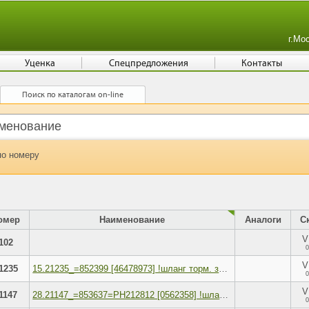
г.Мо
Уценка
Спецпредложения
Контакты
Поиск по каталогам on-line
по номеру
омер
Наименование
Аналоги
С
V
102
0
V
1235
15.21235_=852399 [46478973] !шланг торм. зад.&
0
V
1147
28.21147_=853637=PH212812 [0562358] !шланг торм&#
0