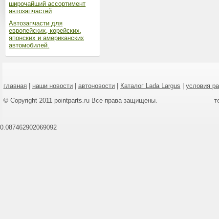
широчайший ассортимент
автозапчастей
Автозапчасти для
европейских, корейских,
японских и американских
автомобилей.
главная
|
наши новости
|
автоновости
|
Каталог Lada Largus
|
условия р
© Copyright 2011 pointparts.ru Все права защищены.
т
0.087462902069092