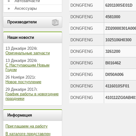
Автозапчасти
DONGFENG
6201100SE01D
Аксессуары
DONGFENG
4581000
Производители
DONGFENG
ZD20000301A00
Наши новости
DONGFENG
1025106H0300
13 Декабря 2024г.
DONGFENG
3261200
Оригинальные запчасти
13 Декабря 2024г.
DONGFENG
B016462
С Наступающим Новым
Годом
DONGFENG
D050A006
26 Ноября 2021г.
Новое поступление
DONGFENG
4116010SF01
29 Декабря 2017г.
График работы в новогодние
DONGFENG
410112ZG0AB40
праздники
Информация
Приглашаем на работу
В каталоге представлен