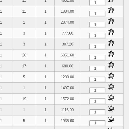
1
11
1
4632.00
1
11
1
1884.00
1
1
1
2874.00
1
3
1
777.60
1
3
1
307.20
1
26
1
6051.60
1
17
1
690.00
1
5
1
1200.00
1
1
1
1497.60
1
19
1
1572.00
1
1
1
1116.00
1
5
1
1935.60