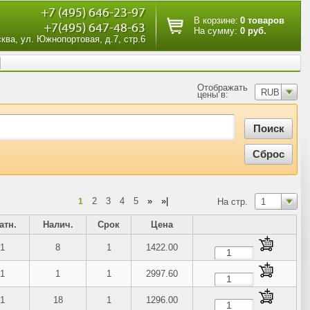
+7 (495) 646-23-97
В корзине:
0 товаров
+7(495) 647-48-63
На сумму:
0 руб.
сква, ул. Южнопортовая, д.7, стр.6
Отображать
RUB
цены в:
2
3
4
5
»
»|
1
На стр.
1
атн.
Налич.
Срок
Цена
1
8
1
1422.00
1
1
1
2997.60
1
18
1
1296.00