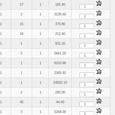
1
27
1
182.40
1
2
1
3135.60
1
15
1
370.80
1
34
1
212.40
1
1
1
931.20
1
5
1
5641.20
1
1
1
9103.96
1
1
1
2365.92
1
1
1
24583.10
1
2
1
282.00
1
45
1
44.40
1
3
1
5268.00