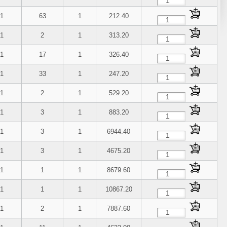
1
63
1
212.40
1
2
1
313.20
1
17
1
326.40
1
33
1
247.20
1
2
1
529.20
1
3
1
883.20
1
3
1
6944.40
1
3
1
4675.20
1
1
1
8679.60
1
1
1
10867.20
1
2
1
7887.60