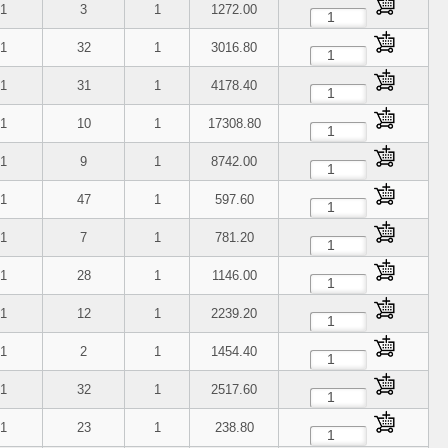
1
3
1
1272.00
1
32
1
3016.80
1
31
1
4178.40
1
10
1
17308.80
1
9
1
8742.00
1
47
1
597.60
1
7
1
781.20
1
28
1
1146.00
1
12
1
2239.20
1
2
1
1454.40
1
32
1
2517.60
1
23
1
238.80