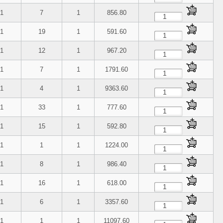
1
7
1
856.80
1
19
1
591.60
1
12
1
967.20
1
7
1
1791.60
1
4
1
9363.60
1
33
1
777.60
1
15
1
592.80
1
1
1
1224.00
1
8
1
986.40
1
16
1
618.00
1
6
1
3357.60
1
1
1
11097.60