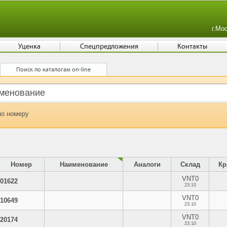
г.Мо
Уценка
Спецпредложения
Контакты
Поиск по каталогам on-line
по номеру
Номер
Наименование
Аналоги
Склад
Кр
VNT0
01622
23:10
VNT0
10649
23:10
VNT0
20174
23:10