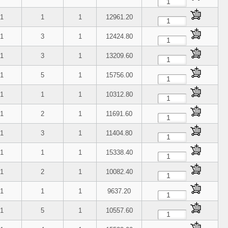
1
1
1
12961.20
1
3
1
12424.80
1
3
1
13209.60
1
5
1
15756.00
1
1
1
10312.80
1
2
1
11691.60
1
3
1
11404.80
1
1
1
15338.40
1
2
1
10082.40
1
1
1
9637.20
1
5
1
10557.60