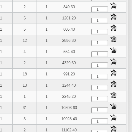
1
2
1
849.60
1
5
1
1261.20
1
5
1
806.40
1
12
1
2896.80
1
4
1
554.40
1
2
1
4329.60
1
18
1
991.20
1
13
1
1244.40
1
1
1
2245.20
1
31
1
10803.60
1
3
1
10928.40
1
2
1
11162.40