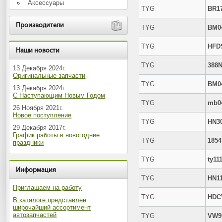
Аксессуары
TYG
BR1
Производители
TYG
BM0
TYG
HFD
Наши новости
TYG
388
13 Декабря 2024г.
Оригинальные запчасти
TYG
BM0
13 Декабря 2024г.
С Наступающим Новым Годом
TYG
mb0
26 Ноября 2021г.
Новое поступление
TYG
HN3
29 Декабря 2017г.
График работы в новогодние
TYG
185
праздники
TYG
ty11
Информация
TYG
HN1
Приглашаем на работу
TYG
HDC
В каталоге представлен
широчайший ассортимент
автозапчастей
TYG
VW9