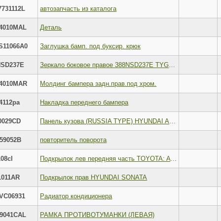
7731112L
автозапчасть из каталога
4010MAL
Деталь
S11066A0
Заглушка бамп. под буксир. крюк
NSD237E
Зеркало боковое правое 388NSD237E TYG электрорегулировка без обогрева
4010MAR
Молдинг бампера задн.прав.под хром.
4112pa
Накладка переднего бампера
0029CD
Панель кузова (RUSSIA TYPE) HYUNDAI ACCENT SOLARIS 14-(деформация металла)
459052B
повторитель поворота
108cl
Подкрылок лев передняя часть TOYOTA: AVENSIS 98-00 (дизель)
1011AR
Подкрылок прав HYUNDAI SONATA
VC06931
Радиатор кондиционера
9041CAL
РАМКА ПРОТИВОТУМАНКИ (ЛЕВАЯ)