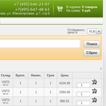
+7 (495) 646-23-97
В корзине:
0 товаров
+7(495) 647-48-63
На сумму:
0 руб.
сква, ул. Южнопортовая, д.7, стр.6
Отображать
RUB
цены в:
1
Склад
Кратн.
Налич.
Срок
Цена
VNT0
1
1
1
4104.88
08:10
VNT0
1
1
1
1094.68
08:10
VNT0
1
1
1
880.81
08:10