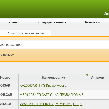
г.Мо
Уценка
Спецпредложения
Контакты
Поиск по каталогам on-line
по номеру
Номер
Наименование
Аналоги
0043AR
KA10043AR_TYG Крыло кузова
9048CAR
MB29-203-4FR ЗАГЛУШКА ПРАВАЯ ОМЫВ. ФАР 10- ПЕР. БА
7064GA
VW29-205-1F Р РµС€ С‚РєР° Р±Р°РјРїРµСЂР° РїРµСЂРµРґРЅРµРіРѕ Р¦РµРЅС‚СЂ