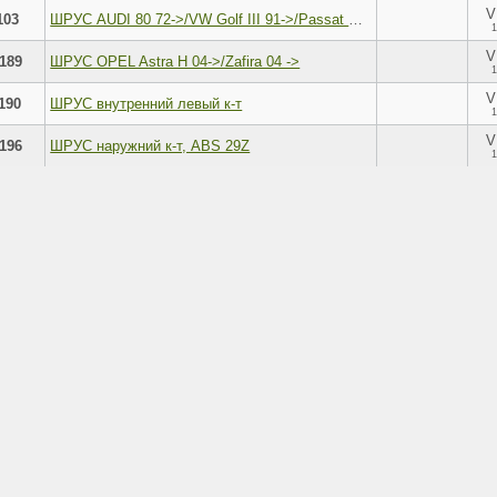
V
103
ШРУС AUDI 80 72->/VW Golf III 91->/Passat B3/B4 88->
1
V
189
ШРУС OPEL Astra H 04->/Zafira 04 ->
1
V
190
ШРУС внутренний левый к-т
1
V
196
ШРУС наружний к-т, ABS 29Z
1