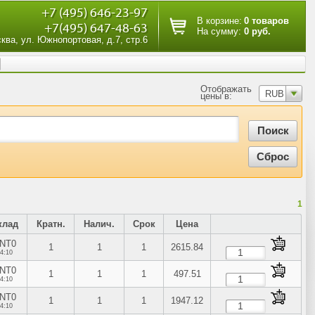
+7 (495) 646-23-97
В корзине:
0 товаров
+7(495) 647-48-63
На сумму:
0 руб.
сква, ул. Южнопортовая, д.7, стр.6
Отображать
RUB
цены в:
1
клад
Кратн.
Налич.
Срок
Цена
NT0
1
1
1
2615.84
4:10
NT0
1
1
1
497.51
4:10
NT0
1
1
1
1947.12
4:10