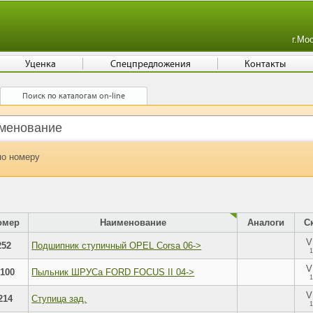
г.Мо
Уценка
Спецпредложения
Контакты
Поиск по каталогам on-line
по номеру
омер
Наименование
Аналоги
С
V
252
Подшипник ступичный OPEL Corsa 06->
1
V
100
Пыльник ШРУСа FORD FOCUS II 04->
1
V
214
Ступица зад.
1