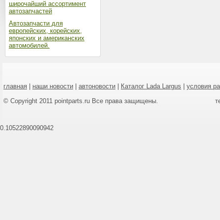
широчайший ассортимент
автозапчастей
Автозапчасти для
европейских, корейских,
японских и американских
автомобилей.
главная
|
наши новости
|
автоновости
|
Каталог Lada Largus
|
условия р
© Copyright 2011 pointparts.ru Все права защищены.
т
0.10522890090942