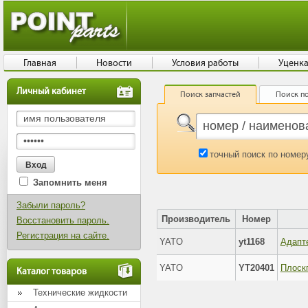
Главная
Новости
Условия работы
Уценк
Личный кабинет
Поиск запчастей
Поиск по
точный поиск по номер
Запомнить меня
Забыли пароль?
Производитель
Номер
Восстановить пароль.
Регистрация на сайте.
YATO
yt1168
Адапте
YATO
YT20401
Каталог товаров
Технические жидкости