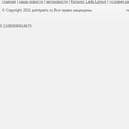
главная
|
наши новости
|
автоновости
|
Каталог Lada Largus
|
условия р
© Copyright 2011 pointparts.ru Все права защищены.
т
0.11082696914673