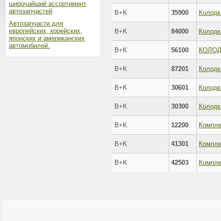
широчайший ассортимент
автозапчастей
B+K
35900
Колодк
Автозапчасти для
европейских, корейских,
B+K
84000
Колодк
японских и американских
автомобилей.
B+K
56100
КОЛОД
B+K
87201
B+K
30601
Колодк
B+K
30300
Колодк
B+K
12200
Компле
B+K
41301
Компле
B+K
42503
Компле