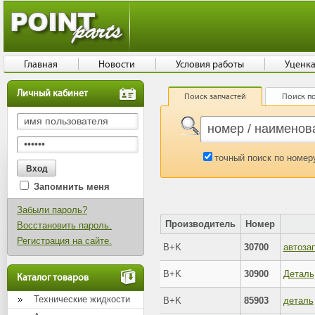
Главная
Новости
Условия работы
Уценк
Личный кабинет
Поиск запчастей
Поиск по
точный поиск по номер
Запомнить меня
Забыли пароль?
Производитель
Номер
Восстановить пароль.
Регистрация на сайте.
B+K
30700
автоза
B+K
30900
Деталь
Каталог товаров
Технические жидкости
B+K
85903
деталь