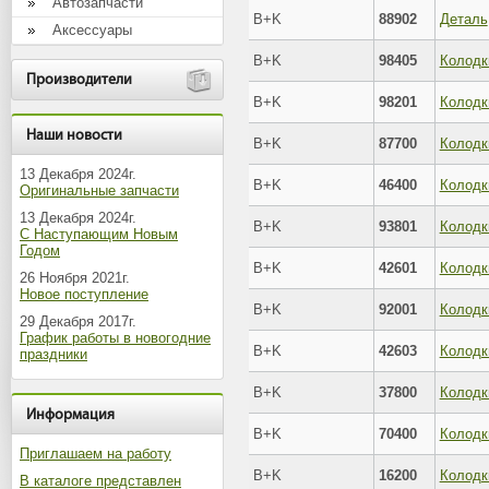
Автозапчасти
B+K
88902
Деталь
Аксессуары
B+K
98405
Колодк
Производители
B+K
98201
Колодк
Наши новости
B+K
87700
Колодк
13 Декабря 2024г.
B+K
46400
Колодк
Оригинальные запчасти
13 Декабря 2024г.
B+K
93801
Колодк
С Наступающим Новым
Годом
B+K
42601
Колодк
26 Ноября 2021г.
Новое поступление
B+K
92001
29 Декабря 2017г.
График работы в новогодние
B+K
42603
Колодк
праздники
B+K
37800
Колодк
Информация
B+K
70400
Приглашаем на работу
B+K
16200
В каталоге представлен