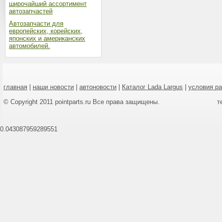
широчайший ассортимент
автозапчастей
Автозапчасти для
европейских, корейских,
японских и американских
автомобилей.
главная
|
наши новости
|
автоновости
|
Каталог Lada Largus
|
условия р
© Copyright 2011 pointparts.ru Все права защищены.
т
0.043087959289551