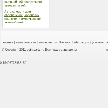
широчайший ассортимент
автозапчастей
Автозапчасти для
европейских, корейских,
японских и американских
автомобилей.
главная
|
наши новости
|
автоновости
|
Каталог Lada Largus
|
условия р
© Copyright 2011 pointparts.ru Все права защищены.
т
0.15496778488159