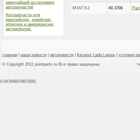
широчайший ассортимент
автозапчастей
МЗАТЭ-2
40.3706
Автозапчасти для
европейских, корейских,
японских и американских
автомобилей.
главная
|
наши новости
|
автоновости
|
Каталог Lada Largus
|
условия р
© Copyright 2011 pointparts.ru Все права защищены.
т
0.047846078872681