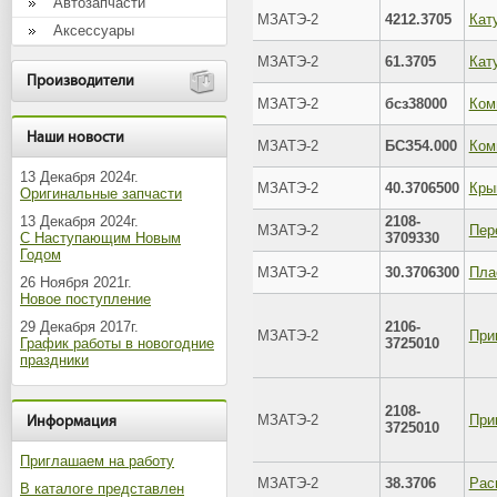
Автозапчасти
МЗАТЭ-2
4212.3705
Аксессуары
МЗАТЭ-2
61.3705
Производители
МЗАТЭ-2
бсз38000
Наши новости
МЗАТЭ-2
БСЗ54.000
13 Декабря 2024г.
МЗАТЭ-2
40.3706500
Кры
Оригинальные запчасти
13 Декабря 2024г.
2108-
МЗАТЭ-2
С Наступающим Новым
3709330
Годом
МЗАТЭ-2
30.3706300
26 Ноября 2021г.
Новое поступление
29 Декабря 2017г.
2106-
МЗАТЭ-2
График работы в новогодние
3725010
праздники
2108-
МЗАТЭ-2
Информация
3725010
Приглашаем на работу
МЗАТЭ-2
38.3706
В каталоге представлен