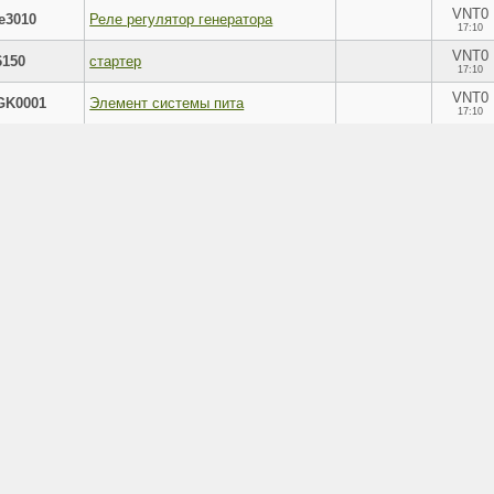
VNT0
e3010
Реле регулятор генератора
17:10
VNT0
6150
стартер
17:10
VNT0
GK0001
Элемент системы пита
17:10