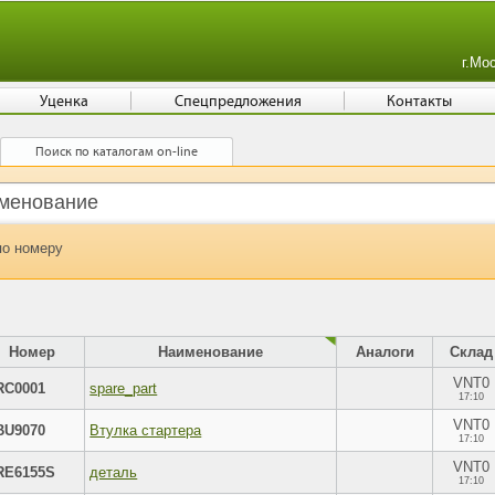
г.Мо
Уценка
Спецпредложения
Контакты
Поиск по каталогам on-line
по номеру
Номер
Наименование
Аналоги
Склад
VNT0
RC0001
spare_part
17:10
VNT0
BU9070
Втулка стартера
17:10
VNT0
RE6155S
деталь
17:10