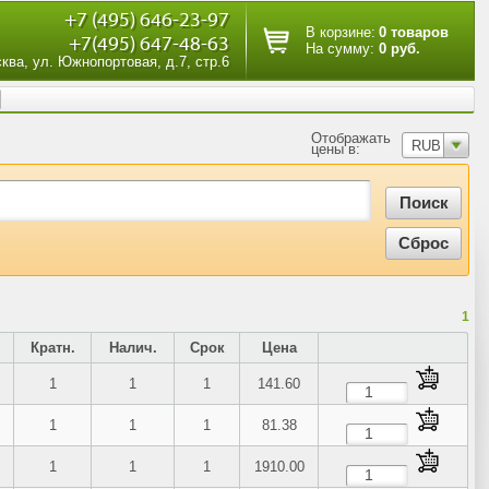
+7 (495) 646-23-97
В корзине:
0 товаров
+7(495) 647-48-63
На сумму:
0 руб.
сква, ул. Южнопортовая, д.7, стр.6
Отображать
RUB
цены в:
1
Кратн.
Налич.
Срок
Цена
1
1
1
141.60
1
1
1
81.38
1
1
1
1910.00