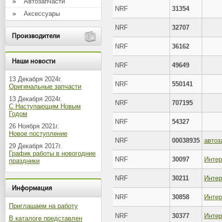
Автозапчасти
NRF
31354
Аксессуары
NRF
32707
Производители
NRF
36162
Наши новости
NRF
49649
13 Декабря 2024г.
NRF
550141
Оригинальные запчасти
13 Декабря 2024г.
NRF
707195
С Наступающим Новым
Годом
NRF
54327
26 Ноября 2021г.
Новое поступление
NRF
00038935
автоз
29 Декабря 2017г.
График работы в новогодние
NRF
30097
Интер
праздники
NRF
30211
Интер
Информация
NRF
30858
Интер
Приглашаем на работу
NRF
30377
В каталоге представлен