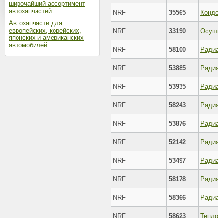
широчайший ассортимент
автозапчастей
NRF
35565
Конде
Автозапчасти для
европейских, корейских,
NRF
33190
Осуши
японских и американских
автомобилей.
NRF
58100
Радиа
NRF
53885
Радиа
NRF
53935
Радиа
NRF
58243
Радиа
NRF
53876
Радиа
NRF
52142
Радиа
NRF
53497
Радиа
NRF
58178
Радиа
NRF
58366
Радиа
NRF
58623
Тепло