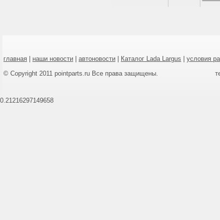
главная
|
наши новости
|
автоновости
|
Каталог Lada Largus
|
условия р
© Copyright 2011 pointparts.ru Все права защищены.
т
0.21216297149658