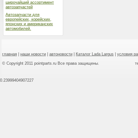
широчайший ассортимент
автозапчастей
Автозапчасти для
европейских, корейских,
японских и американских
автомобилей.
главная
|
наши новости
|
автоновости
|
Каталог Lada Largus
|
условия р
© Copyright 2011 pointparts.ru Все права защищены.
т
0.23999404907227