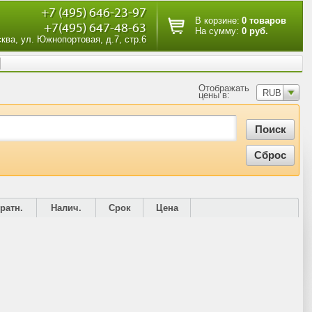
+7 (495) 646-23-97
В корзине:
0 товаров
+7(495) 647-48-63
На сумму:
0 руб.
сква, ул. Южнопортовая, д.7, стр.6
Отображать
RUB
цены в:
ратн.
Налич.
Срок
Цена