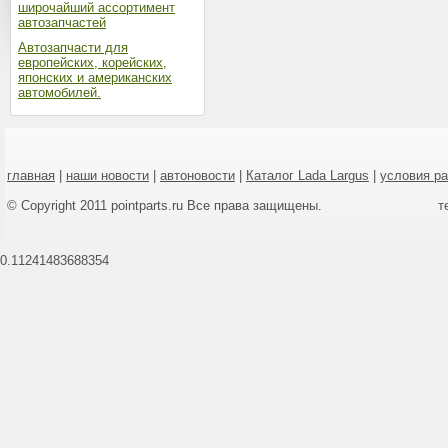
широчайший ассортимент
автозапчастей
Автозапчасти для
европейских, корейских,
японских и американских
автомобилей.
главная
|
наши новости
|
автоновости
|
Каталог Lada Largus
|
условия р
© Copyright 2011 pointparts.ru Все права защищены.
т
0.11241483688354