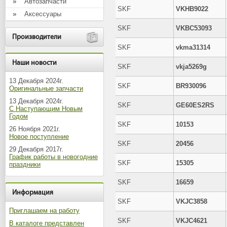
Автозапчасти
SKF
VKHB9022
Аксессуары
SKF
VKBC53093
Производители
SKF
vkma31314
Наши новости
SKF
vkja5269g
13 Декабря 2024г.
SKF
BR930096
Оригинальные запчасти
13 Декабря 2024г.
SKF
GE60ES2RS
С Наступающим Новым
Годом
SKF
10153
26 Ноября 2021г.
Новое поступление
SKF
20456
29 Декабря 2017г.
График работы в новогодние
SKF
15305
праздники
SKF
16659
Информация
SKF
VKJC3858
Приглашаем на работу
SKF
VKJC4621
В каталоге представлен