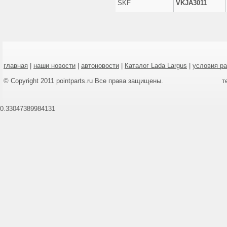
SKF
VKJA3011
главная
|
наши новости
|
автоновости
|
Каталог Lada Largus
|
условия р
© Copyright 2011 pointparts.ru Все права защищены.
т
0.33047389984131