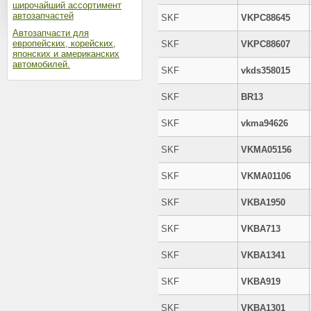
широчайший ассортимент
автозапчастей
SKF
VKPC88645
Автозапчасти для
европейских, корейских,
SKF
VKPC88607
японских и американских
автомобилей.
SKF
vkds358015
SKF
BR13
SKF
vkma94626
SKF
VKMA05156
SKF
VKMA01106
SKF
VKBA1950
SKF
VKBA713
SKF
VKBA1341
SKF
VKBA919
SKF
VKBA1301